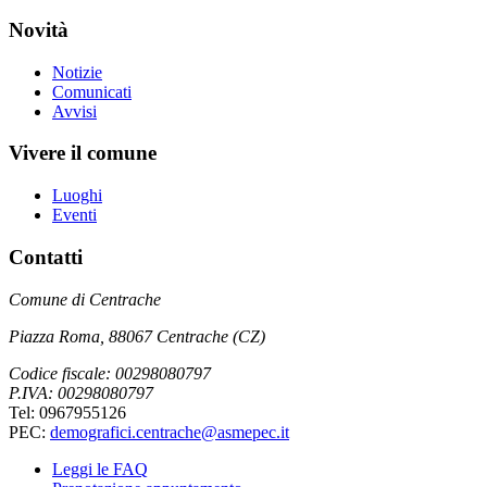
Novità
Notizie
Comunicati
Avvisi
Vivere il comune
Luoghi
Eventi
Contatti
Comune di Centrache
Piazza Roma, 88067 Centrache (CZ)
Codice fiscale: 00298080797
P.IVA: 00298080797
Tel: 0967955126
PEC:
demografici.centrache@asmepec.it
Leggi le FAQ