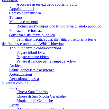
Accedere ai servizi dello sportello SUE
Appalti pubblici
Catasto e urbanistica
Turismo
Mobilità e trasporti
Richiedere l'occupazione temporanea di suolo pubblico
Educazione e formazione
Giustizia e sicurezza pubblica
Segnalare illeciti, abusi, illegalità o irregolarità lesivi
dell’interesse pubblico - Whistleblowing
Tributi, finanze e contravvenzioni
Pagare tributi IMU
Pagare canone idrico
Pagare il canone per le lampade votive
Ambiente
Salute, benessere e assistenza
Autorizzazioni
Agricoltura e pesca
Vivere il comune
Luoghi
Chiesa Sant'Onofrio
Chiesa di San Nicola Ceramidio
Municipio di Centrache
Eventi