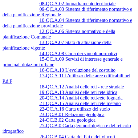
08-QC.A.02 Inquadramento territoriale
09-QC.A.03 Sistema di riferimento normativo e
della pianificazione Regionale
10-QC.A.04 Sistema di riferimento normativo e
della pianificazione provinciale
12-QC.A.06 Sistema normativo e della
pianificazione Comunale
13-QC.A.07 Stato di attuazione della
pianificazione vigente
14-QC.A.08 Carta dei vincoli normativi
15-QC.A.09 Servizi di interesse generale e
principali dotazioni urbane
16-QC.A.10 L'evoluzione del costruito
17-QC.A.11 L'utilizzo delle aree edificabili nel
P.d.F
18-QC.A.12 Analisi delle reti - rete stradale
19-QC.A.13 Analisi delle reti-rete idrica
20-QC.A.14 Analisi delle reti-rete fognaria
21-QC.A.15 Analisi delle reti-rete metano
22-QC.A.16 Carta utilizzo del suolo
23-QC.B.01 Relazione geologica
24-QC.B.02 Carta geologica
25-QC.B.0 Carta geomorfologica e del reticolo
idrografico
26-QC.B.04 Carta del Pai e dei vincoli