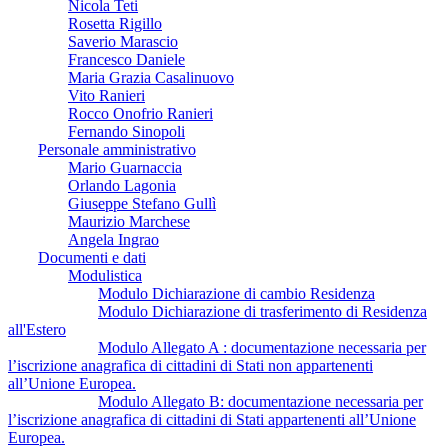
Nicola Teti
Rosetta Rigillo
Saverio Marascio
Francesco Daniele
Maria Grazia Casalinuovo
Vito Ranieri
Rocco Onofrio Ranieri
Fernando Sinopoli
Personale amministrativo
Mario Guarnaccia
Orlando Lagonia
Giuseppe Stefano Gullì
Maurizio Marchese
Angela Ingrao
Documenti e dati
Modulistica
Modulo Dichiarazione di cambio Residenza
Modulo Dichiarazione di trasferimento di Residenza
all'Estero
Modulo ​​​​​​​Allegato A : documentazione necessaria per
l’iscrizione anagrafica di cittadini di Stati non appartenenti
all’Unione Europea.
Modulo Allegato B: documentazione necessaria per
l’iscrizione anagrafica di cittadini di Stati appartenenti all’Unione
Europea.