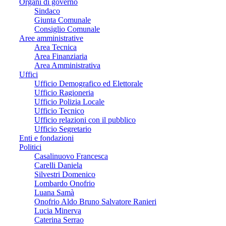
Organi di governo
Sindaco
Giunta Comunale
Consiglio Comunale
Aree amministrative
Area Tecnica
Area Finanziaria
Area Amministrativa
Uffici
Ufficio Demografico ed Elettorale
Ufficio Ragioneria
Ufficio Polizia Locale
Ufficio Tecnico
Ufficio relazioni con il pubblico
Ufficio Segretario
Enti e fondazioni
Politici
Casalinuovo Francesca
Carelli Daniela
Silvestri Domenico
Lombardo Onofrio
Luana Samà
Onofrio Aldo Bruno Salvatore Ranieri
Lucia Minerva
Caterina Serrao