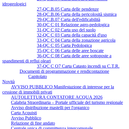
idrogeologici
27-QC.B.05 Carta delle pendenze
28-QC.B.06 Carta della pericolosità sismica
29-QC.B.07 Carta dell'edificabilità
30-QC C 01 Relazione agro-pedologica
31-QC C 02 Carta uso del suolo
32-QC C 03 Carta della capacità d'uso
33-QC C 04 Carta della zonazione agricola
34-QC C 05 Carta Pedologica
35-QC C 06 Carta delle aree boscate
36-QC C 08 Carta delle aree sottoposte a
spandimenti di reflui oleari
37-QC C O7 Carta Catasto incendi su C.T.R.
Documenti di programmazione e rendicontazione
Capitolato
Novità
AVVISO PUBBLICO Manifestazione di interesse per la
cessione di immobili privati
AUTOLETTURA CONTATORE ACQUA 2026
Calabria Straordinaria – Portale ufficiale del turismo regionale
Avviso distribuzione mastelli per l'organico
Carta Acquisti
Avviso Pubblico
Relazione di fine andato
Centrale unica di committenza intercomunale