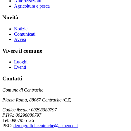
Autorizzazioni
Agricoltura e pesca
Novità
Notizie
Comunicati
Avvisi
Vivere il comune
Luoghi
Eventi
Contatti
Comune di Centrache
Piazza Roma, 88067 Centrache (CZ)
Codice fiscale: 00298080797
P.IVA: 00298080797
Tel: 0967955126
PEC:
demografici.centrache@asmepec.it