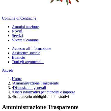
Comune di Centrache
Amministrazione
Novità
Servizi
Vivere il comune
Accesso all'informazione
Assistenza sociale
Bilancio
Tutti gli argomenti...
Accedi
Home
/
Amministrazione Trasparente
/
Disposizioni generali
/
Oneri informativi per cittadini e imprese
/
Scadenzario obblighi amministrativi
Amministrazione Trasparente