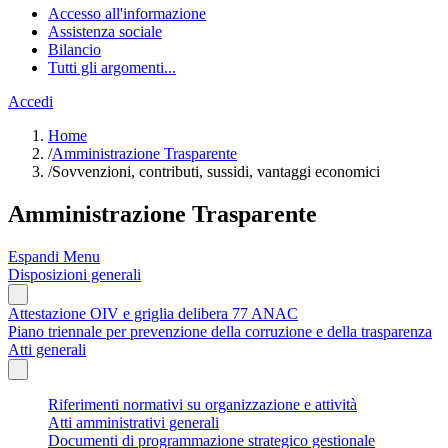
Accesso all'informazione
Assistenza sociale
Bilancio
Tutti gli argomenti...
Accedi
Home
/
Amministrazione Trasparente
/
Sovvenzioni, contributi, sussidi, vantaggi economici
Amministrazione Trasparente
Espandi Menu
Disposizioni generali
Attestazione OIV e griglia delibera 77 ANAC
Piano triennale per prevenzione della corruzione e della trasparenza
Atti generali
Riferimenti normativi su organizzazione e attività
Atti amministrativi generali
Documenti di programmazione strategico gestionale