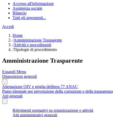
Accesso all'informazione
Assistenza sociale
Bilancio
Tutti gli argomenti...
Accedi
Home
/
Amministrazione Trasparente
/
Attività e procedimenti
/
Tipologie di procedimento
Amministrazione Trasparente
Espandi Menu
Disposizioni generali
Attestazione OIV e griglia delibera 77 ANAC
Piano triennale per prevenzione della corruzione e della trasparenza
Atti generali
Riferimenti normativi su organizzazione e attività
Atti amministrativi generali