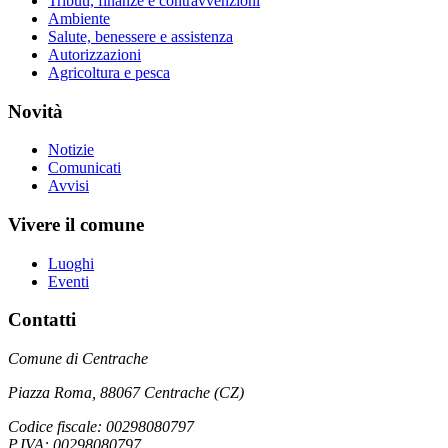
Tributi, finanze e contravvenzioni
Ambiente
Salute, benessere e assistenza
Autorizzazioni
Agricoltura e pesca
Novità
Notizie
Comunicati
Avvisi
Vivere il comune
Luoghi
Eventi
Contatti
Comune di Centrache
Piazza Roma, 88067 Centrache (CZ)
Codice fiscale: 00298080797
P.IVA: 00298080797