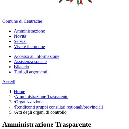
Comune di Centrache
Amministrazione
Novità
Servizi
Vivere il comune
Accesso all'informazione
Assistenza sociale
Bilancio
Tutti gli argomenti...
Accedi
Home
/
Amministrazione Trasparente
/
Organizzazione
/
Rendiconti gruppi consiliari regionali/provinciali
/
Atti degli organi di controllo
Amministrazione Trasparente