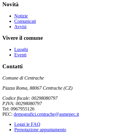
Novità
Notizie
Comunicati
Avvisi
Vivere il comune
Luoghi
Eventi
Contatti
Comune di Centrache
Piazza Roma, 88067 Centrache (CZ)
Codice fiscale: 00298080797
P.IVA: 00298080797
Tel: 0967955126
PEC:
demografici.centrache@asmepec.it
Leggi le FAQ
Prenotazione appuntamento