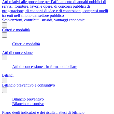
Atti relativi alle procedure per l’affidamento di appalti pubblici di
servizi, forniture, lavori e opere, di concorsi pubblici di
progettazione, di concorsi di idee e di concessioni, compresi quelli
tra enti nell'ambito del settore pubblico
Sovvenzioni, contributi, sussidi, vantaggi economici
Criteri e modalità
Criteri e modalità
Atti di concessione
Atti di concessione - in formato tabellare
Bilanci
Bilancio preventivo e consuntivo
Bilancio preventivo
Bilancio consuntivo
Piano degli indicatori e dei risultati attesi di bilancio