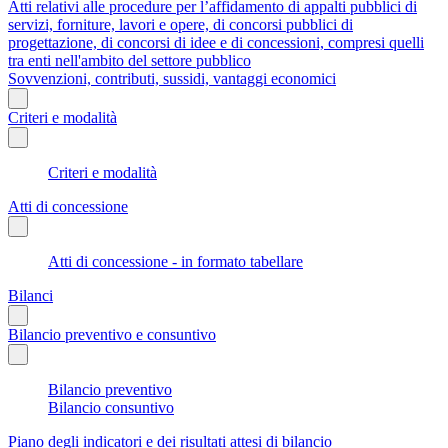
Atti relativi alle procedure per l’affidamento di appalti pubblici di
servizi, forniture, lavori e opere, di concorsi pubblici di
progettazione, di concorsi di idee e di concessioni, compresi quelli
tra enti nell'ambito del settore pubblico
Sovvenzioni, contributi, sussidi, vantaggi economici
Criteri e modalità
Criteri e modalità
Atti di concessione
Atti di concessione - in formato tabellare
Bilanci
Bilancio preventivo e consuntivo
Bilancio preventivo
Bilancio consuntivo
Piano degli indicatori e dei risultati attesi di bilancio