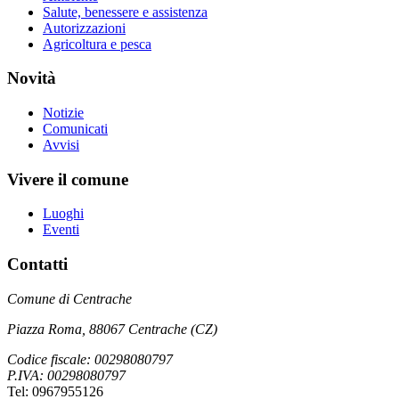
Salute, benessere e assistenza
Autorizzazioni
Agricoltura e pesca
Novità
Notizie
Comunicati
Avvisi
Vivere il comune
Luoghi
Eventi
Contatti
Comune di Centrache
Piazza Roma, 88067 Centrache (CZ)
Codice fiscale: 00298080797
P.IVA: 00298080797
Tel: 0967955126